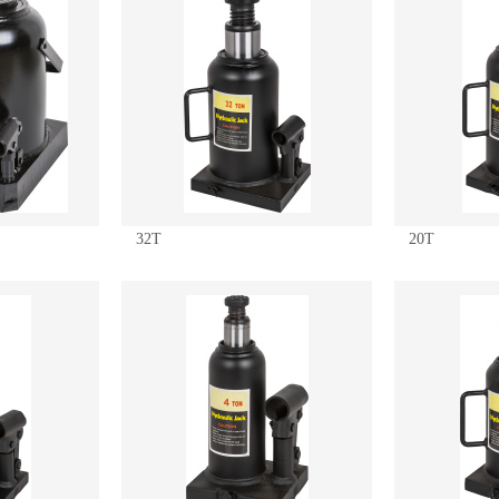
32T
20T