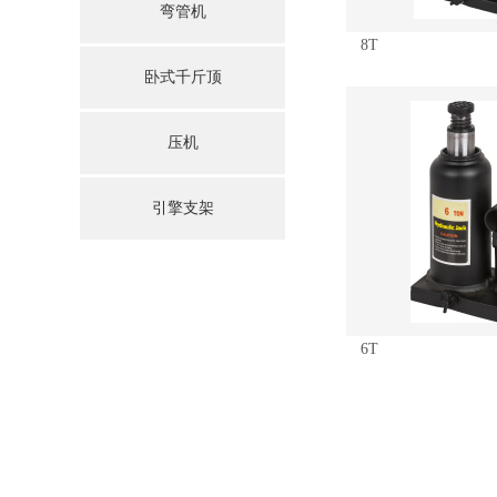
弯管机
8T
卧式千斤顶
压机
引擎支架
6T