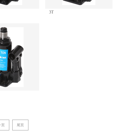
3T
一页
尾页