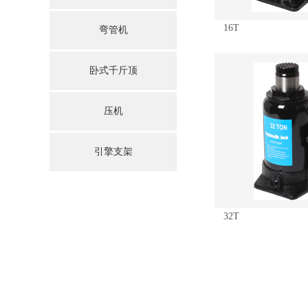
16T
弯管机
卧式千斤顶
压机
引擎支架
32T